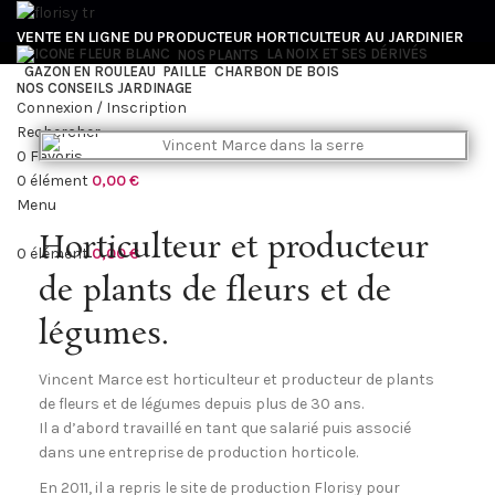
VENTE EN LIGNE DU PRODUCTEUR HORTICULTEUR AU JARDINIER
LA NOIX ET SES DÉRIVÉS
NOS PLANTS
GAZON EN ROULEAU
PAILLE
CHARBON DE BOIS
NOS CONSEILS JARDINAGE
Connexion / Inscription
Rechercher
0
Favoris
0
élément
0,00
€
Menu
Horticulteur et producteur
0
élément
0,00
€
de plants de fleurs et de
légumes.
Vincent Marce est horticulteur et producteur de plants
de fleurs et de légumes depuis plus de 30 ans.
Il a d’abord travaillé en tant que salarié puis associé
dans une entreprise de production horticole.
En 2011, il a repris le site de production Florisy pour