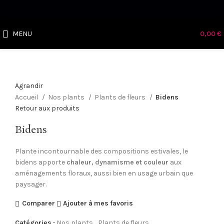
MENU
0,00
€
Agrandir
Accueil
Nos plants
Plants de fleurs
Bidens
Retour aux produits
Bidens
Plante incontournable des compositions estivales, le
bidens apporte
chaleur, dynamisme et couleur
aux
aménagements floraux, aussi bien en usage urbain que
paysager.
Comparer
Ajouter à mes favoris
Catégories :
Nos plants
,
Plants de fleurs