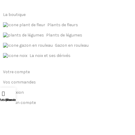
La boutique
Plants de fleurs
Plants de légumes
Gazon en rouleau
La noix et ses dérivés
Votre compte
Vos commandes
Connexion
utique
es favoris
Mon compte
Panier
Créer un compte
Nous contacter
© Florisy 2024 – Fleurs et plants de légumes